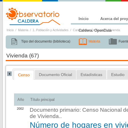
Inicio
Acerca del pro
Inicio
/
Materia
/
1. Población y Actividades
/
Caracterización Social
Caldera. OpenData
/
Vivienda
Tipo del documento (biblioteca)
Materia
Fuent
Vivienda
(67)
Documento Oficial
Estadísticas
Estudio
Censo
Censo
Año
Título principal
2002
Documento primario:
Censo Nacional de
de Vivienda.
.
Número de hogares en viv