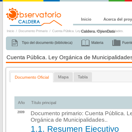
Inicio
Acerca del pro
Inicio
/
Documento Primario
/
Cuenta Pública. Ley Orgánica de Municipalidades.
Caldera. OpenData
Tipo del documento (biblioteca)
Materia
Fuent
Cuenta Pública. Ley Orgánica de Municipalidade
Mapa
Tabla
Documento Oficial
Documento Oficial
Año
Título principal
2009
Documento primario:
Cuenta Pública. L
Orgánica de Municipalidades.
.
1.1. Resumen Ejecutivo