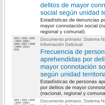
delitos de mayor con
social según unidad ter
Estadísticas de denuncias po
mayor connotación social (n
regional y comunal).
2001
/
2002
/
2003
Documento primario:
Sistema N
/
2004
/
2005
/
Información Delictual
.
2006
/
2007
/
2008
/
2009
/
2010
/
2011
Frecuencia de perso
aprehendidas por deli
mayor connotación so
según unidad territori
Estadísticas de personas a
por delitos de mayor connota
(nacional, regional y comuna
2001
/
2002
/
2003
Documento primario:
Sistema N
/
2004
/
2005
/