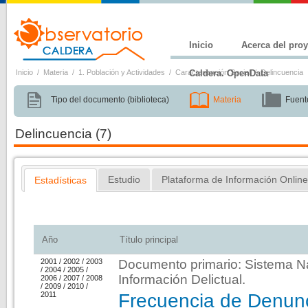
Inicio
Acerca del pro
Inicio
/
Materia
/
1. Población y Actividades
/
Caracterización Social
Caldera. OpenData
/
Delincuencia
Tipo del documento (biblioteca)
Materia
Fuent
Delincuencia
(7)
Estudio
Plataforma de Información Onlin
Estadísticas
Estadísticas
Año
Título principal
2001
/
2002
/
2003
Documento primario:
Sistema N
/
2004
/
2005
/
Información Delictual
.
2006
/
2007
/
2008
/
2009
/
2010
/
2011
Frecuencia de Denunc