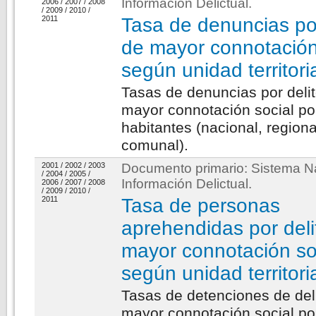
Información Delictual
.
2006
/
2007
/
2008
/
2009
/
2010
/
2011
Tasa de denuncias por
de mayor connotación
según unidad territori
Tasas de denuncias por deli
mayor connotación social po
habitantes (nacional, regiona
comunal).
2001
/
2002
/
2003
Documento primario:
Sistema N
/
2004
/
2005
/
Información Delictual
.
2006
/
2007
/
2008
/
2009
/
2010
/
2011
Tasa de personas
aprehendidas por deli
mayor connotación so
según unidad territori
Tasas de detenciones de del
mayor connotación social po