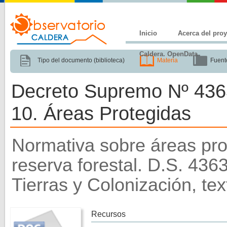
Inicio
Acerca del pro
Caldera. OpenData
Tipo del documento (biblioteca)
Materia
Fuent
Decreto Supremo Nº 4363
10. Áreas Protegidas
Normativa sobre áreas pro
reserva forestal. D.S. 4363
Tierras y Colonización, te
Recursos