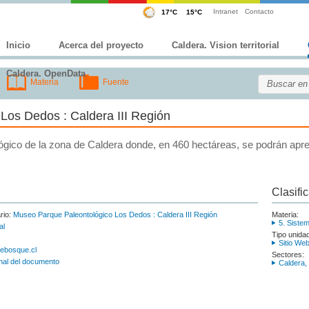
Intranet
Contacto
Inicio
Acerca del proyecto
Caldera. Vision territorial
Caldera. OpenData
Materia
Fuente
Los Dedos : Caldera III Región
ógico de la zona de Caldera donde, en 460 hectáreas, se podrán apre
Clasifi
rio:
Museo Parque Paleontológico Los Dedos : Caldera III Región
Materia:
5. Sistem
al
Tipo unida
Sitio We
lebosque.cl
Sectores:
nal del documento
Caldera,